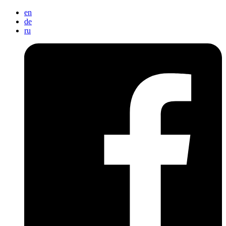
en
de
ru