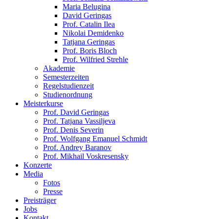
Maria Belugina
David Geringas
Prof. Catalin Ilea
Nikolai Demidenko
Tatjana Geringas
Prof. Boris Bloch
Prof. Wilfried Strehle
Akademie
Semesterzeiten
Regelstudienzeit
Studienordnung
Meisterkurse
Prof. David Geringas
Prof. Tatjana Vassiljeva
Prof. Denis Severin
Prof. Wolfgang Emanuel Schmidt
Prof. Andrey Baranov
Prof. Mikhail Voskresensky
Konzerte
Media
Fotos
Presse
Preisträger
Jobs
Kontakt