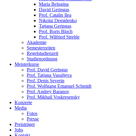
Maria Belugina
David Geringas
Prof. Catalin Ilea
Nikolai Demidenko
Tatjana Geringas
Prof. Boris Bloch
Prof. Wilfried Strehle
Akademie
Semesterzeiten
Regelstudienzeit
Studienordnung
Meisterkurse
Prof. David Geringas
Prof. Tatjana Vassiljeva
Prof. Denis Severin
Prof. Wolfgang Emanuel Schmidt
Prof. Andrey Baranov
Prof. Mikhail Voskresensky
Konzerte
Media
Fotos
Presse
Preisträger
Jobs
Kontakt