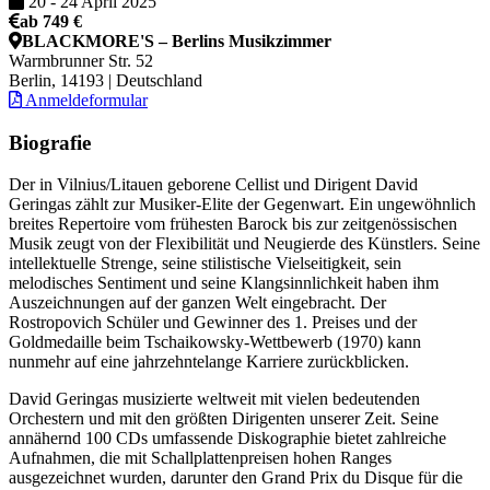
20
-
24 April 2025
ab 749 €
BLACKMORE'S – Berlins Musikzimmer
Warmbrunner Str. 52
Berlin, 14193 | Deutschland
Anmeldeformular
Biografie
Der in Vilnius/Litauen geborene Cellist und Dirigent David
Geringas zählt zur Musiker-Elite der Gegenwart. Ein ungewöhnlich
breites Repertoire vom frühesten Barock bis zur zeitgenössischen
Musik zeugt von der Flexibilität und Neugierde des Künstlers. Seine
intellektuelle Strenge, seine stilistische Vielseitigkeit, sein
melodisches Sentiment und seine Klangsinnlichkeit haben ihm
Auszeichnungen auf der ganzen Welt eingebracht. Der
Rostropovich Schüler und Gewinner des 1. Preises und der
Goldmedaille beim Tschaikowsky-Wettbewerb (1970) kann
nunmehr auf eine jahrzehntelange Karriere zurückblicken.
David Geringas musizierte weltweit mit vielen bedeutenden
Orchestern und mit den größten Dirigenten unserer Zeit. Seine
annähernd 100 CDs umfassende Diskographie bietet zahlreiche
Aufnahmen, die mit Schallplattenpreisen hohen Ranges
ausgezeichnet wurden, darunter den Grand Prix du Disque für die