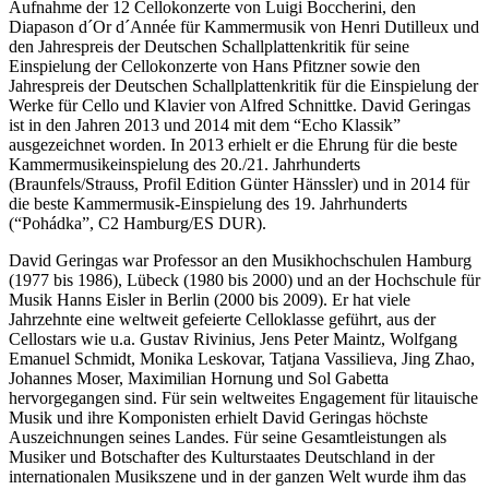
Aufnahme der 12 Cellokonzerte von Luigi Boccherini, den
Diapason d´Or d´Année für Kammermusik von Henri Dutilleux und
den Jahrespreis der Deutschen Schallplattenkritik für seine
Einspielung der Cellokonzerte von Hans Pfitzner sowie den
Jahrespreis der Deutschen Schallplattenkritik für die Einspielung der
Werke für Cello und Klavier von Alfred Schnittke. David Geringas
ist in den Jahren 2013 und 2014 mit dem “Echo Klassik”
ausgezeichnet worden. In 2013 erhielt er die Ehrung für die beste
Kammermusikeinspielung des 20./21. Jahrhunderts
(Braunfels/Strauss, Profil Edition Günter Hänssler) und in 2014 für
die beste Kammermusik-Einspielung des 19. Jahrhunderts
(“Pohádka”, C2 Hamburg/ES DUR).
David Geringas war Professor an den Musikhochschulen Hamburg
(1977 bis 1986), Lübeck (1980 bis 2000) und an der Hochschule für
Musik Hanns Eisler in Berlin (2000 bis 2009). Er hat viele
Jahrzehnte eine weltweit gefeierte Celloklasse geführt, aus der
Cellostars wie u.a. Gustav Rivinius, Jens Peter Maintz, Wolfgang
Emanuel Schmidt, Monika Leskovar, Tatjana Vassilieva, Jing Zhao,
Johannes Moser, Maximilian Hornung und Sol Gabetta
hervorgegangen sind. Für sein weltweites Engagement für litauische
Musik und ihre Komponisten erhielt David Geringas höchste
Auszeichnungen seines Landes. Für seine Gesamtleistungen als
Musiker und Botschafter des Kulturstaates Deutschland in der
internationalen Musikszene und in der ganzen Welt wurde ihm das