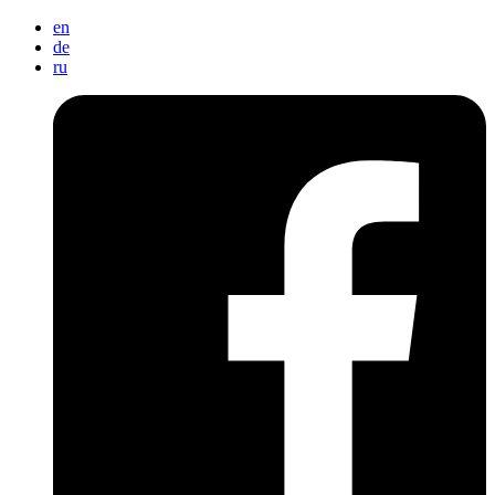
en
de
ru