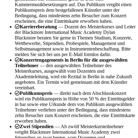
Kammermusikbesetzungen auf. Das Publikum vergibt einen
Publikumspreis dem bestgefallenen Künstler unter der
Bedingung, dass mindestens zehn Besucher zum Konzert
erscheinen, die eine Eintrittskarte erworben haben.
Karriereberatung
— Dozent des Meisterkurses und Leiter
der Blackmore International Music Academy Dylan
Blackmore beraten Sie gerne in Themen Studium, Konzerte,
Wettbewerbe, Stipendien, Probespiele, Management und
Selbstmanagement sowie in Instrumentenbeschaffung. Bitte
melden Sie sich bei uns per E-Mail formlos dafür.
Konzertengagements in Berlin für die ausgewählten
Teilnehmer
— den ausgewählten Teilnehmer des
Meisterkurses, ausgewählt vom Dozenten und
Akademieleitung, wird ein Rezital in Berlin in nahe Zukunft
angeboten. Ein Termin wird gemeinsam mit dem Künstler
vereinbart.
Publikumspreis
— direkt nach dem Abschlusskonzert
wird ein Publikumspreis in Höhe von 50 % der Eintrittsgelder
in bar sowie eine Urkunde dem von Publikum ausgewählten
Teilnehmer verliehen unter der Bedingung, dass mindestens
zehn Besucher zum Konzert erscheinen, die eine Eintrittskarte
erworben haben.
Zwei Stipendien
— Ab zwölf Meisterkursteilnehmer
vergibt Blackmore International Music Academy zwei
Stipendien an zwei besten, vom Dozenten und