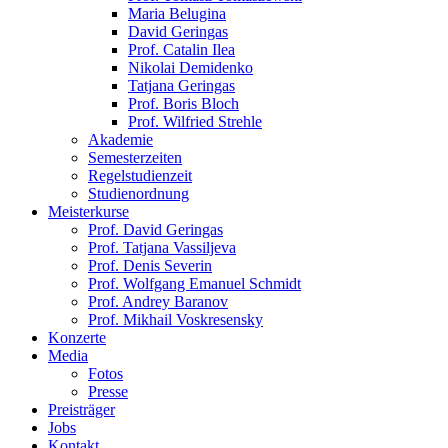
Maria Belugina
David Geringas
Prof. Catalin Ilea
Nikolai Demidenko
Tatjana Geringas
Prof. Boris Bloch
Prof. Wilfried Strehle
Akademie
Semesterzeiten
Regelstudienzeit
Studienordnung
Meisterkurse
Prof. David Geringas
Prof. Tatjana Vassiljeva
Prof. Denis Severin
Prof. Wolfgang Emanuel Schmidt
Prof. Andrey Baranov
Prof. Mikhail Voskresensky
Konzerte
Media
Fotos
Presse
Preisträger
Jobs
Kontakt