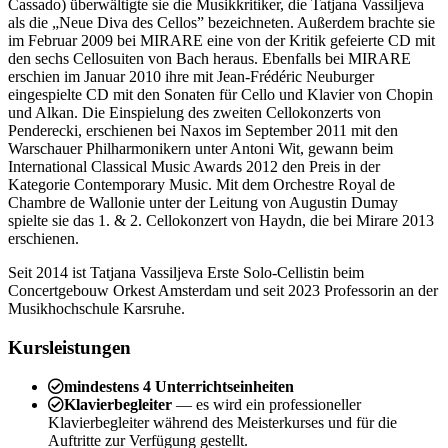
Cassado) überwältigte sie die Musikkritiker, die Tatjana Vassiljeva
als die „Neue Diva des Cellos” bezeichneten. Außerdem brachte sie
im Februar 2009 bei MIRARE eine von der Kritik gefeierte CD mit
den sechs Cellosuiten von Bach heraus. Ebenfalls bei MIRARE
erschien im Januar 2010 ihre mit Jean-Frédéric Neuburger
eingespielte CD mit den Sonaten für Cello und Klavier von Chopin
und Alkan. Die Einspielung des zweiten Cellokonzerts von
Penderecki, erschienen bei Naxos im September 2011 mit den
Warschauer Philharmonikern unter Antoni Wit, gewann beim
International Classical Music Awards 2012 den Preis in der
Kategorie Contemporary Music. Mit dem Orchestre Royal de
Chambre de Wallonie unter der Leitung von Augustin Dumay
spielte sie das 1. & 2. Cellokonzert von Haydn, die bei Mirare 2013
erschienen.
Seit 2014 ist Tatjana Vassiljeva Erste Solo-Cellistin beim
Concertgebouw Orkest Amsterdam und seit 2023 Professorin an der
Musikhochschule Karsruhe.
Kursleistungen
mindestens 4 Unterrichtseinheiten
Klavierbegleiter
— es wird ein professioneller
Klavierbegleiter während des Meisterkurses und für die
Auftritte zur Verfügung gestellt.