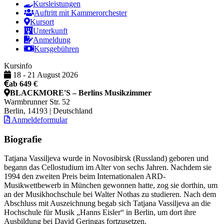
Kursleistungen
Auftritt mit Kammerorchester
Kursort
Unterkunft
Anmeldung
Kursgebühren
Kursinfo
18
-
21 August 2026
ab 649 €
BLACKMORE'S – Berlins Musikzimmer
Warmbrunner Str. 52
Berlin, 14193 | Deutschland
Anmeldeformular
Biografie
Tatjana Vassiljeva wurde in Novosibirsk (Russland) geboren und
begann das Cellostudium im Alter von sechs Jahren. Nachdem sie
1994 den zweiten Preis beim Internationalen ARD-
Musikwettbewerb in München gewonnen hatte, zog sie dorthin, um
an der Musikhochschule bei Walter Nothas zu studieren. Nach dem
Abschluss mit Auszeichnung begab sich Tatjana Vassiljeva an die
Hochschule für Musik „Hanns Eisler“ in Berlin, um dort ihre
Ausbildung bei David Geringas fortzusetzen.