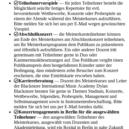
Teilnehmervorspiele
— für jeden Teilnehmer besteht die
Möglichkeit sein/ihr fertiges Repertoire für evtl.
bevorstehende Wettbewerbe, Konzerte oder Probespiele an
einem der Abende während des Meisterkurses aufzuführen.
Bitte melden Sie sich bei uns per E-Mail wegen gewünschten
Vorspiel.
Abschlußkonzert
— die Meisterkursteilnehmer können
am Ende des Meisterkurses am Abschlusskonzert teilnehmen,
um Ihr Meisterkursprogramm dem Publikum zu präsentieren
und öffentlich aufzuführen. Ein oder anderer Dozent tritt
gemeinsam mit Teilnehmer gerne in Duo oder
Kammermusikbesetzungen auf. Das Publikum vergibt einen
Publikumspreis dem bestgefallenen Künstler unter der
Bedingung, dass mindestens zehn Besucher zum Konzert
erscheinen, die eine Eintrittskarte erworben haben.
Karriereberatung
— Dozent des Meisterkurses und Leiter
der Blackmore International Music Academy Dylan
Blackmore beraten Sie gerne in Themen Studium, Konzerte,
Wettbewerbe, Stipendien, Probespiele, Management und
Selbstmanagement sowie in Instrumentenbeschaffung. Bitte
melden Sie sich bei uns per E-Mail formlos dafür.
Konzertengagements in Berlin für die ausgewählten
Teilnehmer
— den ausgewählten Teilnehmer des
Meisterkurses, ausgewählt vom Dozenten und
Akademieleitung, wird ein Rezital in Berlin in nahe Zukunft