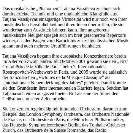
Das musikalische „Phänomen” Tatjana Vassiljeva zeichnet sich
durch perfekte Technik und eine unglaubliche Klangfülle aus.
Tatjana Vassiljevas einzigartige Virtuosität wird nur noch von ihrer
musikalischen Persönlichkeit und ihren Ideen übertroffen, die sie
wunderbar zum Ausdruck bringen kann. Ihre angeborene
musikalische Neugier spiegelt sich im breit gefächerten Repertoire
wieder, das den Bogen vom Barock bis zur zeitgenössischen Musik
spannt und auch mehrere Uraufführungen beinhaltet.
Tatjana Vassiljeva begann ihre europäische Konzertkarriere bereits
im Alter von zwölf Jahren. Im Oktober 2001 gewann sie den „First
Grand Prix de la Ville de Paris” beim 7. Internationalen
Rostropovitch-Wettbewerb in Paris, und 2005 wurde sie anlässlich
der französischen „Victoires de la Musique Classique” als
„internationale Neuentdeckung des Jahres” gefeiert. Damit konnte
sie den Grundstein ihrer internationalen Karriere legen. Seitdem hat
Tatjana sich einen ausgezeichneten Ruf als eine der führenden
Cellistinnen unserer Zeit erarbeitet.
Sie konzertiert regelmäßig mit führenden Orchestern, darunter zum
Beispiel das London Symphony Orchestra, das Orchestre Nationale
de France, das Orchestre de Paris, die Münchner Philharmoniker,
das Deutsche Symphonieorchester Berlin, das Tonhalle-Orchester
Zürich, das Orchestre de la Suisse Romande, das Radio-