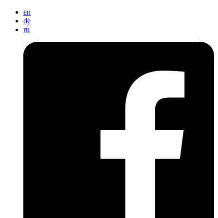
en
de
ru