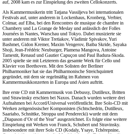
auf, 2008 kam es zur Einspielung des zweiten Cellokonzerts.
Als Kammermusikerin tritt Tatjana Vassiljeva bei internationalen
Festivals auf, unter anderem in Lockenhaus, Kronberg, Verbier,
Colmar, auf Elba, bei den Rencontres de musique de chambre in
Chambery und La Grange de Meslay und anlässlich der Folles
Journées in Nantes, Warschau und Tokyo. Dabei musizierte sie
unter anderem mit Viktor Tretiakov, Vladimir Spivakov, Yuri
Bashmet, Gidon Kremer, Maxim Vengerov, Baiba Skride, Sayaka
Shoji, Jean-Frédéric Neuburger, Plamena Mangova, Antoine
Tamestit, Renaud und Gautier Capuçon und Paul Badura-Skoda.
2005 spielte sie mit Letzterem das gesamte Werk für Cello und
Klavier von Beethoven. Mit den Solisten der Berliner
Philharmoniker hat sie das Philharmonische Streichquintett
gegründet, mit dem sie regelmäßig im Rahmen von
Kammermusikkonzerten in Europa und Asien auftritt.
Ihre erste CD mit Kammermusik von Debussy, Dutilleux, Britten
und Strawinsky erschien bei Naxos. Danach wurden weitere drei
Aufnahmen bei Accord/Universal veröffentlicht. Ihre Solo-CD mit
Werken zeitgenössischer Komponisten (Schtschedrin, Dutilleux,
Saariaho, Schnittke, Stroppa und Penderecki) wurde mit dem
„Diapason d’Or of the Year” ausgezeichnet. Es folgte eine weitere
Einspielung mit Werken von Franck, Schubert und Stravinsky.
Insbesondere mit ihrer Solo CD (Kodaly, Ysaye, Tchérepnine,