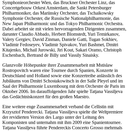
Symphonieorchester Wien, das Bruckner Orchester Linz, das
Concertgebouw Orkest Amsterdam, die Sankt Petersburger
Philharmoniker, das Mariinsky Orchester, das Tschaikowsky
Symphonie Orchester, die Russische Nationalphilharmonie, das
New Japan Philharmonic und das Tokyo Philharmonic Orchestra.
Dabei arbeitet sie mit vielen hervorragenden Dirigenten zusammen,
darunter Claudio Abbado, Herbert Blomstedt, Yuri Temirkanov,
Valery Gergiev, David Zinman, Daniele Gatti, Tugan Sokhiev,
Vladimir Fedoseyev, Vladimir Spivakov, Yuri Bashmet, Dmitri
Kitajenko, Michail Jurowski, Jiri Kout, Sakari Oramo, Christoph
Eschenbach, Bertrand de Billy und Vassily Sinaisky.
Glanzvolle Höhepunkte ihrer Zusammenarbeit mit Mstislaw
Rostropovitch waren eine Tournee durch Spanien, Konzerte in
Deutschland und Holland sowie eine Konzertreihe anlässlich des
Jubiläums von Dmitri Schostakowitsch in der Salle Pleyel und im
Saal der Philharmonie Luxembourg mit dem Оrchestre de Paris im
Oktober 2006. Im darauffolgenden Jahr spielte Tatjana Vassiljeva
das Gedächtniskonzert für den großen Maestro.
Eine weitere enge Zusammenarbeit verband die Cellistin mit
Krzysztof Penderecki. Tatjana Vassiljeva spielte die Weltpremiere
der revidierten Version des Largo unter der Leitung des
Komponisten und unternahm mit ihm 2009 eine Spanientournee.
Tatjana Vassiljeva führte Pendereckis Concerto Grosso mehrmals