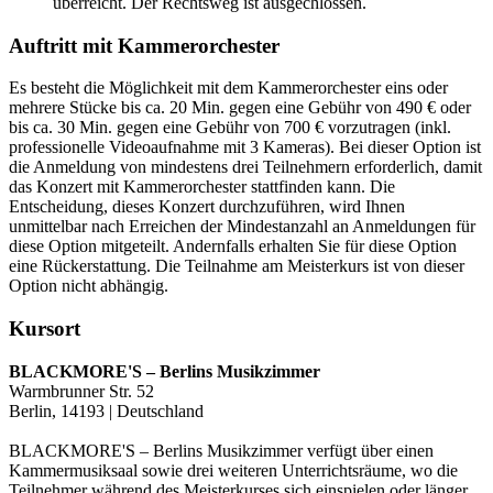
überreicht. Der Rechtsweg ist ausgechlossen.
Auftritt mit Kammerorchester
Es besteht die Möglichkeit mit dem Kammerorchester eins oder
mehrere Stücke bis ca. 20 Min. gegen eine Gebühr von 490 € oder
bis ca. 30 Min. gegen eine Gebühr von 700 € vorzutragen (inkl.
professionelle Videoaufnahme mit 3 Kameras). Bei dieser Option ist
die Anmeldung von mindestens drei Teilnehmern erforderlich, damit
das Konzert mit Kammerorchester stattfinden kann. Die
Entscheidung, dieses Konzert durchzuführen, wird Ihnen
unmittelbar nach Erreichen der Mindestanzahl an Anmeldungen für
diese Option mitgeteilt. Andernfalls erhalten Sie für diese Option
eine Rückerstattung. Die Teilnahme am Meisterkurs ist von dieser
Option nicht abhängig.
Kursort
BLACKMORE'S – Berlins Musikzimmer
Warmbrunner Str. 52
Berlin, 14193 | Deutschland
BLACKMORE'S – Berlins Musikzimmer verfügt über einen
Kammermusiksaal sowie drei weiteren Unterrichtsräume, wo die
Teilnehmer während des Meisterkurses sich einspielen oder länger