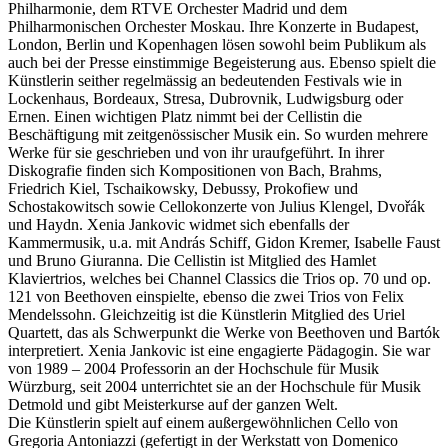
Philharmonie, dem RTVE Orchester Madrid und dem
Philharmonischen Orchester Moskau. Ihre Konzerte in Budapest,
London, Berlin und Kopenhagen lösen sowohl beim Publikum als
auch bei der Presse einstimmige Begeisterung aus. Ebenso spielt die
Künstlerin seither regelmässig an bedeutenden Festivals wie in
Lockenhaus, Bordeaux, Stresa, Dubrovnik, Ludwigsburg oder
Ernen.
Einen wichtigen Platz nimmt bei der Cellistin die
Beschäftigung mit zeitgenössischer Musik ein. So wurden mehrere
Werke für sie geschrieben und von ihr uraufgeführt. In ihrer
Diskografie finden sich Kompositionen von Bach, Brahms,
Friedrich Kiel, Tschaikowsky, Debussy, Prokofiew und
Schostakowitsch sowie Cellokonzerte von Julius Klengel, Dvo
ř
ák
und Haydn.
Xenia Jankovic widmet sich ebenfalls der
Kammermusik, u.a. mit András Schiff, Gidon Kremer, Isabelle Faust
und Bruno Giuranna. Die Cellistin ist Mitglied des Hamlet
Klaviertrios, welches bei Channel Classics die Trios op. 70 und op.
121 von Beethoven einspielte, ebenso die zwei Trios von Felix
Mendelssohn. Gleichzeitig ist die Künstlerin Mitglied des Uriel
Quartett, das als Schwerpunkt die Werke von Beethoven und
Bartó
k
interpretiert.
Xenia Jankovic ist eine engagierte Pädagogin. Sie war
von 1989 – 2004 Professorin an der Hochschule
für Musik
Würzburg, seit 2004 unterrichtet sie
an der Hochschule für Musik
Detmold und gibt Meisterkurse auf der ganzen Welt.
Die
Künstlerin
spielt auf einem außergewöhnlichen Cello von
Gregoria Antoniazzi (gefertigt in der Werkstatt von Domenico