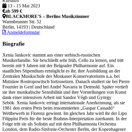
Kursinfo
13
-
15 Mai 2023
ab 599 €
BLACKMORE'S – Berlins Musikzimmer
Warmbrunner Str. 52
Berlin, 14193 | Deutschland
Anmeldeformular
Biografie
Xenia Jankovic
stammt aus einer serbisch-russischen
Musikerfamilie. Sie beschließt sehr früh, Cello zu lernen, und tritt
bereits mit 9 Jahren mit der Belgrader Philharmonie auf. Ein
staatliches Stipendium ermöglicht es ihr, ihre Ausbildung an der
Zentralen Musikschule des Moskauer Konservatoriums u.a. bei
Mstislaw Rostropowitsch fortzusetzen. Danach studiert sie bei Pierre
Fournier in Genf und bei André Navarra in Detmold. Später vertieft
sie ihre musikalische Sensibilität und ihre Vorstellungen von Kunst
dank einer intensiven Arbeit mit Sandor Végh und György
Sebök.
Xenia Jankovic erringt internationale Anerkennung, als sie
1981 den ersten Preis beim renommierten „Gaspar Cassadó“
Wettbewerb in Florenz gewinnt. Im gleichen Jahr wird ihr der Lipo
Filippini Preis für die beste Brahms-Interpretation zuerkannt. In der
Folge tritt sie als Solistin auf mit dem Philharmonia Orchestra
London, dem Radio-Sinfonie-Orchester Berlin, der Kopenhagener