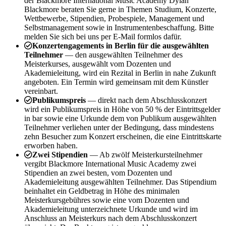
der Blackmore International Music Academy Dylan
Blackmore beraten Sie gerne in Themen Studium, Konzerte,
Wettbewerbe, Stipendien, Probespiele, Management und
Selbstmanagement sowie in Instrumentenbeschaffung. Bitte
melden Sie sich bei uns per E-Mail formlos dafür.
Konzertengagements in Berlin für die ausgewählten
Teilnehmer
— den ausgewählten Teilnehmer des
Meisterkurses, ausgewählt vom Dozenten und
Akademieleitung, wird ein Rezital in Berlin in nahe Zukunft
angeboten. Ein Termin wird gemeinsam mit dem Künstler
vereinbart.
Publikumspreis
— direkt nach dem Abschlusskonzert
wird ein Publikumspreis in Höhe von 50 % der Eintrittsgelder
in bar sowie eine Urkunde dem von Publikum ausgewählten
Teilnehmer verliehen unter der Bedingung, dass mindestens
zehn Besucher zum Konzert erscheinen, die eine Eintrittskarte
erworben haben.
Zwei Stipendien
— Ab zwölf Meisterkursteilnehmer
vergibt Blackmore International Music Academy zwei
Stipendien an zwei besten, vom Dozenten und
Akademieleitung ausgewählten Teilnehmer. Das Stipendium
beinhaltet ein Geldbetrag in Höhe des minimalen
Meisterkursgebühres sowie eine vom Dozenten und
Akademieleitung unterzeichnete Urkunde und wird im
Anschluss an Meisterkurs nach dem Abschlusskonzert