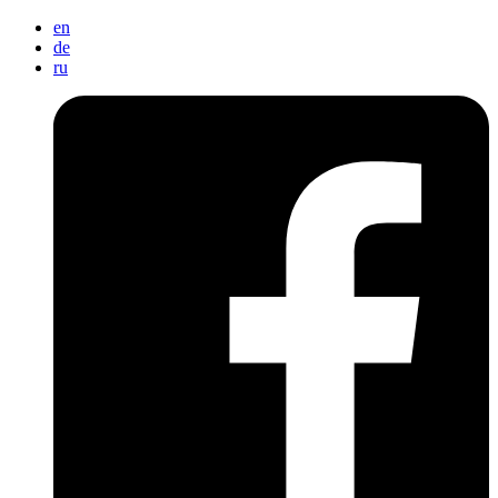
en
de
ru