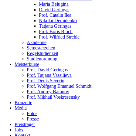
Maria Belugina
David Geringas
Prof. Catalin Ilea
Nikolai Demidenko
Tatjana Geringas
Prof. Boris Bloch
Prof. Wilfried Strehle
Akademie
Semesterzeiten
Regelstudienzeit
Studienordnung
Meisterkurse
Prof. David Geringas
Prof. Tatjana Vassiljeva
Prof. Denis Severin
Prof. Wolfgang Emanuel Schmidt
Prof. Andrey Baranov
Prof. Mikhail Voskresensky
Konzerte
Media
Fotos
Presse
Preisträger
Jobs
Kontakt