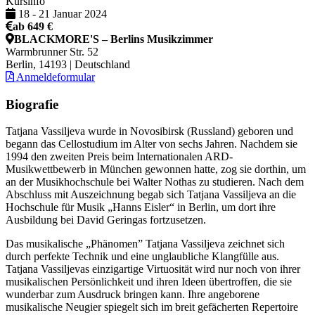
Kursinfo
18
-
21 Januar 2024
ab 649 €
BLACKMORE'S – Berlins Musikzimmer
Warmbrunner Str. 52
Berlin, 14193 | Deutschland
Anmeldeformular
Biografie
Tatjana Vassiljeva wurde in Novosibirsk (Russland) geboren und
begann das Cellostudium im Alter von sechs Jahren. Nachdem sie
1994 den zweiten Preis beim Internationalen ARD-
Musikwettbewerb in München gewonnen hatte, zog sie dorthin, um
an der Musikhochschule bei Walter Nothas zu studieren. Nach dem
Abschluss mit Auszeichnung begab sich Tatjana Vassiljeva an die
Hochschule für Musik „Hanns Eisler“ in Berlin, um dort ihre
Ausbildung bei David Geringas fortzusetzen.
Das musikalische „Phänomen” Tatjana Vassiljeva zeichnet sich
durch perfekte Technik und eine unglaubliche Klangfülle aus.
Tatjana Vassiljevas einzigartige Virtuosität wird nur noch von ihrer
musikalischen Persönlichkeit und ihren Ideen übertroffen, die sie
wunderbar zum Ausdruck bringen kann. Ihre angeborene
musikalische Neugier spiegelt sich im breit gefächerten Repertoire