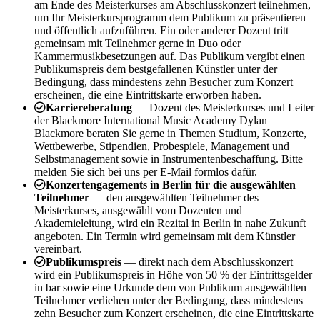
am Ende des Meisterkurses am Abschlusskonzert teilnehmen,
um Ihr Meisterkursprogramm dem Publikum zu präsentieren
und öffentlich aufzuführen. Ein oder anderer Dozent tritt
gemeinsam mit Teilnehmer gerne in Duo oder
Kammermusikbesetzungen auf. Das Publikum vergibt einen
Publikumspreis dem bestgefallenen Künstler unter der
Bedingung, dass mindestens zehn Besucher zum Konzert
erscheinen, die eine Eintrittskarte erworben haben.
Karriereberatung
— Dozent des Meisterkurses und Leiter
der Blackmore International Music Academy Dylan
Blackmore beraten Sie gerne in Themen Studium, Konzerte,
Wettbewerbe, Stipendien, Probespiele, Management und
Selbstmanagement sowie in Instrumentenbeschaffung. Bitte
melden Sie sich bei uns per E-Mail formlos dafür.
Konzertengagements in Berlin für die ausgewählten
Teilnehmer
— den ausgewählten Teilnehmer des
Meisterkurses, ausgewählt vom Dozenten und
Akademieleitung, wird ein Rezital in Berlin in nahe Zukunft
angeboten. Ein Termin wird gemeinsam mit dem Künstler
vereinbart.
Publikumspreis
— direkt nach dem Abschlusskonzert
wird ein Publikumspreis in Höhe von 50 % der Eintrittsgelder
in bar sowie eine Urkunde dem von Publikum ausgewählten
Teilnehmer verliehen unter der Bedingung, dass mindestens
zehn Besucher zum Konzert erscheinen, die eine Eintrittskarte