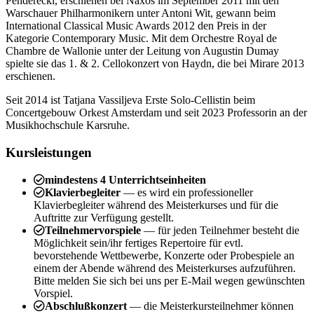
Penderecki, erschienen bei Naxos im September 2011 mit den
Warschauer Philharmonikern unter Antoni Wit, gewann beim
International Classical Music Awards 2012 den Preis in der
Kategorie Contemporary Music. Mit dem Orchestre Royal de
Chambre de Wallonie unter der Leitung von Augustin Dumay
spielte sie das 1. & 2. Cellokonzert von Haydn, die bei Mirare 2013
erschienen.
Seit 2014 ist Tatjana Vassiljeva Erste Solo-Cellistin beim
Concertgebouw Orkest Amsterdam und seit 2023 Professorin an der
Musikhochschule Karsruhe.
Kursleistungen
mindestens 4 Unterrichtseinheiten
Klavierbegleiter
— es wird ein professioneller
Klavierbegleiter während des Meisterkurses und für die
Auftritte zur Verfügung gestellt.
Teilnehmervorspiele
— für jeden Teilnehmer besteht die
Möglichkeit sein/ihr fertiges Repertoire für evtl.
bevorstehende Wettbewerbe, Konzerte oder Probespiele an
einem der Abende während des Meisterkurses aufzuführen.
Bitte melden Sie sich bei uns per E-Mail wegen gewünschten
Vorspiel.
Abschlußkonzert
— die Meisterkursteilnehmer können