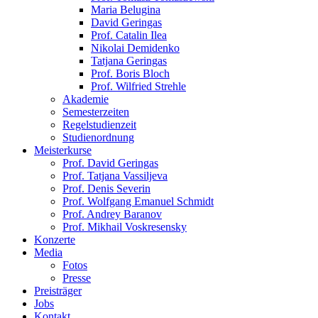
Maria Belugina
David Geringas
Prof. Catalin Ilea
Nikolai Demidenko
Tatjana Geringas
Prof. Boris Bloch
Prof. Wilfried Strehle
Akademie
Semesterzeiten
Regelstudienzeit
Studienordnung
Meisterkurse
Prof. David Geringas
Prof. Tatjana Vassiljeva
Prof. Denis Severin
Prof. Wolfgang Emanuel Schmidt
Prof. Andrey Baranov
Prof. Mikhail Voskresensky
Konzerte
Media
Fotos
Presse
Preisträger
Jobs
Kontakt