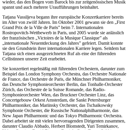
wieder, das den Bogen vom Barock bis zur zeitgenössischen Musik
spannt und auch mehrere Uraufführungen beinhaltet.
Tatjana Vassiljeva begann ihre europäische Konzertkarriere bereits
im Alter von zwölf Jahren. Im Oktober 2001 gewann sie den „First
Grand Prix de la Ville de Paris” beim 7. Internationalen
Rostropovitch-Wettbewerb in Paris, und 2005 wurde sie anlässlich
der französischen „Victoires de la Musique Classique” als
„internationale Neuentdeckung des Jahres” gefeiert. Damit konnte
sie den Grundstein ihrer internationalen Karriere legen. Seitdem hat
Tatjana sich einen ausgezeichneten Ruf als eine der führenden
Cellistinnen unserer Zeit erarbeitet.
Sie konzertiert regelmäßig mit führenden Orchestern, darunter zum
Beispiel das London Symphony Orchestra, das Orchestre Nationale
de France, das Orchestre de Paris, die Münchner Philharmoniker,
das Deutsche Symphonieorchester Berlin, das Tonhalle-Orchester
Zürich, das Orchestre de la Suisse Romande, das Radio-
Symphonieorchester Wien, das Bruckner Orchester Linz, das
Concertgebouw Orkest Amsterdam, die Sankt Petersburger
Philharmoniker, das Mariinsky Orchester, das Tschaikowsky
Symphonie Orchester, die Russische Nationalphilharmonie, das
New Japan Philharmonic und das Tokyo Philharmonic Orchestra.
Dabei arbeitet sie mit vielen hervorragenden Dirigenten zusammen,
darunter Claudio Abbado, Herbert Blomstedt, Yuri Temirkanov,