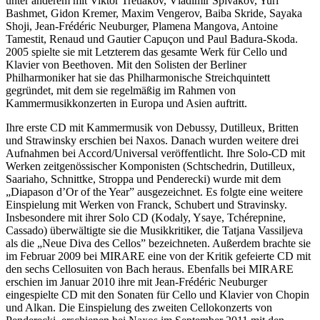
unter anderem mit Viktor Tretiakov, Vladimir Spivakov, Yuri
Bashmet, Gidon Kremer, Maxim Vengerov, Baiba Skride, Sayaka
Shoji, Jean-Frédéric Neuburger, Plamena Mangova, Antoine
Tamestit, Renaud und Gautier Capuçon und Paul Badura-Skoda.
2005 spielte sie mit Letzterem das gesamte Werk für Cello und
Klavier von Beethoven. Mit den Solisten der Berliner
Philharmoniker hat sie das Philharmonische Streichquintett
gegründet, mit dem sie regelmäßig im Rahmen von
Kammermusikkonzerten in Europa und Asien auftritt.
Ihre erste CD mit Kammermusik von Debussy, Dutilleux, Britten
und Strawinsky erschien bei Naxos. Danach wurden weitere drei
Aufnahmen bei Accord/Universal veröffentlicht. Ihre Solo-CD mit
Werken zeitgenössischer Komponisten (Schtschedrin, Dutilleux,
Saariaho, Schnittke, Stroppa und Penderecki) wurde mit dem
„Diapason d’Or of the Year” ausgezeichnet. Es folgte eine weitere
Einspielung mit Werken von Franck, Schubert und Stravinsky.
Insbesondere mit ihrer Solo CD (Kodaly, Ysaye, Tchérepnine,
Cassado) überwältigte sie die Musikkritiker, die Tatjana Vassiljeva
als die „Neue Diva des Cellos” bezeichneten. Außerdem brachte sie
im Februar 2009 bei MIRARE eine von der Kritik gefeierte CD mit
den sechs Cellosuiten von Bach heraus. Ebenfalls bei MIRARE
erschien im Januar 2010 ihre mit Jean-Frédéric Neuburger
eingespielte CD mit den Sonaten für Cello und Klavier von Chopin
und Alkan. Die Einspielung des zweiten Cellokonzerts von