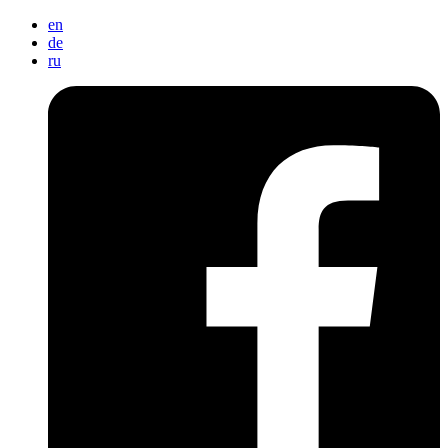
en
de
ru