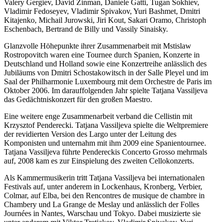
Valery Gergiev, David Zinman, Daniele Gatti, Tugan Sokhiev,
Vladimir Fedoseyev, Vladimir Spivakov, Yuri Bashmet, Dmitri
Kitajenko, Michail Jurowski, Jiri Kout, Sakari Oramo, Christoph
Eschenbach, Bertrand de Billy und Vassily Sinaisky.
Glanzvolle Höhepunkte ihrer Zusammenarbeit mit Mstislaw
Rostropovitch waren eine Tournee durch Spanien, Konzerte in
Deutschland und Holland sowie eine Konzertreihe anlässlich des
Jubiläums von Dmitri Schostakowitsch in der Salle Pleyel und im
Saal der Philharmonie Luxembourg mit dem Оrchestre de Paris im
Oktober 2006. Im darauffolgenden Jahr spielte Tatjana Vassiljeva
das Gedächtniskonzert für den großen Maestro.
Eine weitere enge Zusammenarbeit verband die Cellistin mit
Krzysztof Penderecki. Tatjana Vassiljeva spielte die Weltpremiere
der revidierten Version des Largo unter der Leitung des
Komponisten und unternahm mit ihm 2009 eine Spanientournee.
Tatjana Vassiljeva führte Pendereckis Concerto Grosso mehrmals
auf, 2008 kam es zur Einspielung des zweiten Cellokonzerts.
Als Kammermusikerin tritt Tatjana Vassiljeva bei internationalen
Festivals auf, unter anderem in Lockenhaus, Kronberg, Verbier,
Colmar, auf Elba, bei den Rencontres de musique de chambre in
Chambery und La Grange de Meslay und anlässlich der Folles
Journées in Nantes, Warschau und Tokyo. Dabei musizierte sie